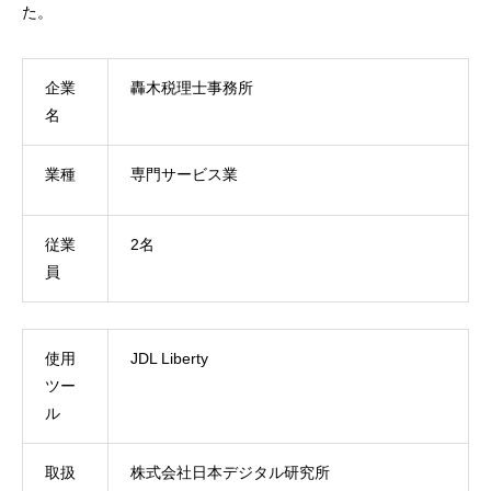
た。
企業
轟木税理士事務所
名
業種
専門サービス業
従業
2名
員
使用
JDL Liberty
ツー
ル
取扱
株式会社日本デジタル研究所