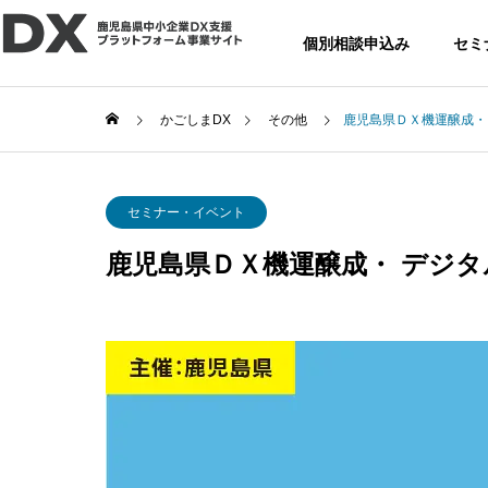
個別相談申込み
セミ
かごしまDX
その他
鹿児島県ＤＸ機運醸成・
セミナー・イベント
鹿児島県ＤＸ機運醸成・ デジ